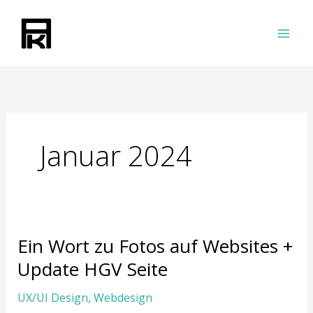
Zum
Inhalt
springen
Januar 2024
Ein
Ein Wort zu Fotos auf Websites +
Wort
zu
Update HGV Seite
Fotos
UX/UI Design
,
Webdesign
auf